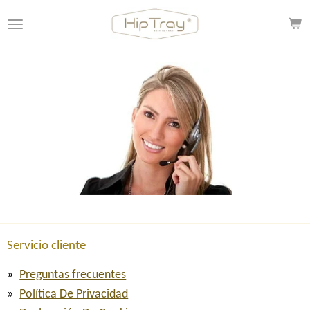
Ir
al
contenido
principal
Servicio cliente
Preguntas frecuentes
Política De Privacidad