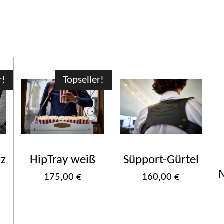
r!
Topseller!
rz
HipTray weiß
Süpport-Gürtel
175,00 €
160,00 €