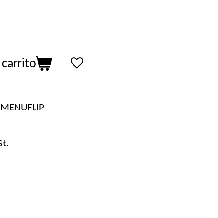
 carrito
OMENUFLIP
t.