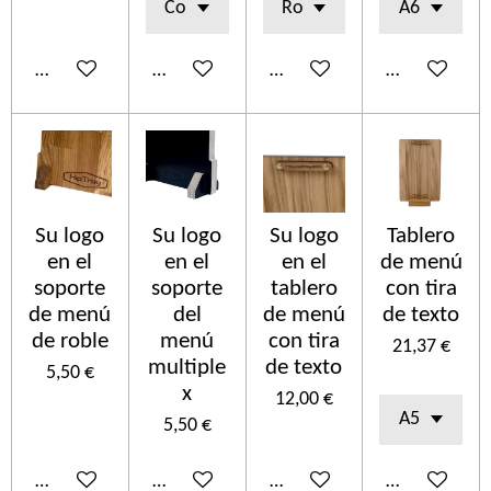
Añadir al carrito
Añadir al carrito
Añadir al carrito
Añadir al car
Su logo
Su logo
Su logo
Tablero
en el
en el
en el
de menú
soporte
soporte
tablero
con tira
de menú
del
de menú
de texto
de roble
menú
con tira
21,37 €
multiple
de texto
5,50 €
x
12,00 €
5,50 €
Añadir al carrito
Añadir al carrito
Añadir al carrito
Añadir al car