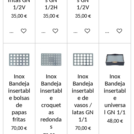
fritas GN
s GN
s GN
1/2V
1/2H
1/2V
35,00 €
35,00 €
35,00 €
Añadir al carrito
Añadir al carrito
Añadir al carrito
Añadir al car
Inox
Inox
Inox
Inox
Bandeja
Bandeja
Bandeja
Bandeja
insertabl
insertabl
insertabl
insertabl
e bolsas
e
e de
e
de
croquet
vasos /
universa
papas
as
latas GN
l GN 1/1
fritas
redonda
1/1
48,00 €
s
70,00 €
70,00 €