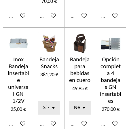
70,00 €
Añadir al carrito
Añadir al carrito
Añadir al carrito
Añadir al car
Inox
Bandeja
Bandeja
Opción
Bandeja
Snacks
para
complet
insertabl
bebidas
a 4
381,20 €
e
en cuero
bandeja
universa
s GN
49,95 €
l GN
insertabl
1/2V
es
25,00 €
270,00 €
Añadir al carrito
Añadir al carrito
Añadir al carrito
Añadir al car