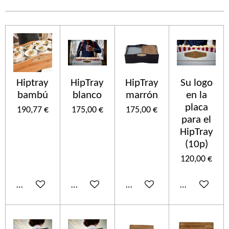
Hiptray
HipTray
HipTray
Su logo
bambú
blanco
marrón
en la
placa
190,77 €
175,00 €
175,00 €
para el
HipTray
(10p)
120,00 €
Añadir al carrito
Añadir al carrito
Añadir al carrito
Añadir al car