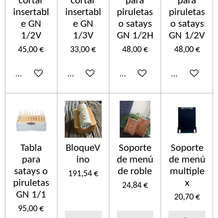
cortar
cortar
para
para
insertabl
insertabl
piruletas
piruletas
e GN
e GN
o satays
o satays
1/2V
1/3V
GN 1/2H
GN 1/2V
45,00 €
33,00 €
48,00 €
48,00 €
Añadir al carrito
Añadir al carrito
Añadir al carrito
Añadir al car
Tabla
BloqueV
Soporte
Soporte
para
ino
de menú
de menú
satays o
de roble
multiple
191,54 €
piruletas
x
24,84 €
GN 1/1
20,70 €
95,00 €