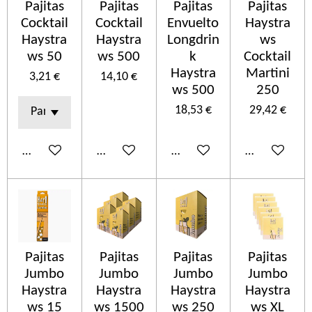
Pajitas
Pajitas
Pajitas
Pajitas
Cocktail
Cocktail
Envuelto
Haystra
Haystra
Haystra
Longdrin
ws
ws 50
ws 500
k
Cocktail
Haystra
Martini
3,21 €
14,10 €
ws 500
250
18,53 €
29,42 €
Añadir al carrito
Añadir al carrito
Añadir al carrito
Añadir al car
Pajitas
Pajitas
Pajitas
Pajitas
Jumbo
Jumbo
Jumbo
Jumbo
Haystra
Haystra
Haystra
Haystra
ws 15
ws 1500
ws 250
ws XL