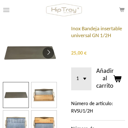
Ir
al
contenido
principal
Inox Bandeja insertable
universal GN 1/2H
25,00 €
Añadir
al
carrito
Número de artículo:
RVSU1/2H