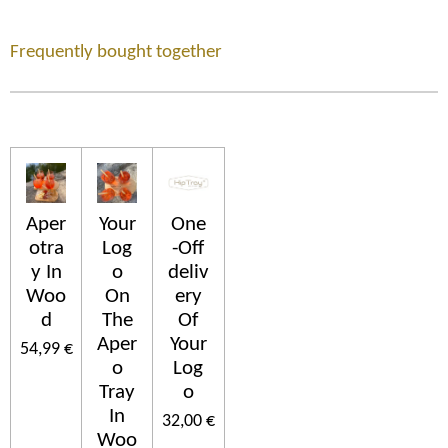
Frequently bought together
Aper
Your
One
otra
Log
-Off
y In
o
deliv
Woo
On
ery
d
The
Of
Aper
Your
54,99 €
o
Log
Tray
o
In
32,00 €
Woo