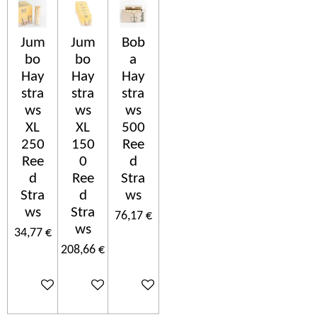
Jum
Jum
Bob
bo
bo
a
Hay
Hay
Hay
stra
stra
stra
ws
ws
ws
XL
XL
500
250
150
Ree
Ree
0
d
d
Ree
Stra
Stra
d
ws
ws
Stra
76,17 €
ws
34,77 €
208,66 €
Añadir al carrito
Añadir al carrito
Añadir al carrito