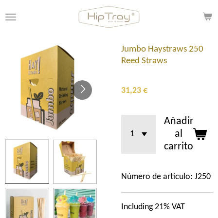
Ir
al
contenido
principal
Jumbo Haystraws 250
Reed Straws
31,23 €
Añadir
al
carrito
Número de artículo:
J250
Including 21% VAT