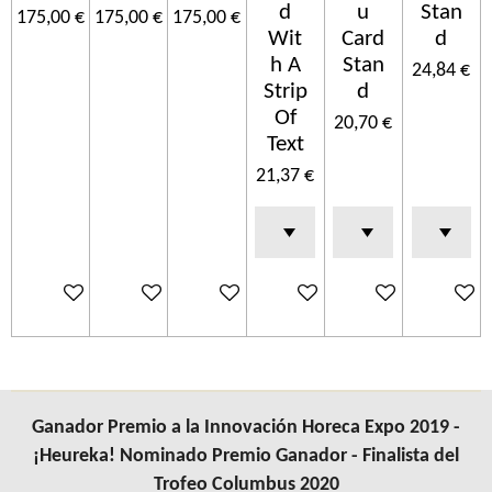
d
u
Stan
175,00 €
175,00 €
175,00 €
Wit
Card
d
h A
Stan
24,84 €
Strip
d
Of
20,70 €
Text
21,37 €
Añadir al carrito
Añadir al carrito
Añadir al carrito
Añadir al carrito
Añadir al carrito
Añadir a
Ganador Premio a la Innovación Horeca Expo 2019 -
¡Heureka! Nominado Premio Ganador - Finalista del
Trofeo Columbus 2020