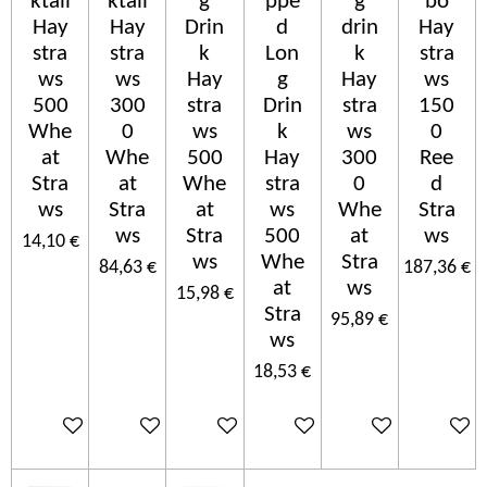
ktail
ktail
g
ppe
g
bo
Hay
Hay
Drin
d
drin
Hay
stra
stra
k
Lon
k
stra
ws
ws
Hay
g
Hay
ws
500
300
stra
Drin
stra
150
Whe
0
ws
k
ws
0
at
Whe
500
Hay
300
Ree
Stra
at
Whe
stra
0
d
ws
Stra
at
ws
Whe
Stra
ws
Stra
500
at
ws
14,10 €
ws
Whe
Stra
84,63 €
187,36 €
at
ws
15,98 €
Stra
95,89 €
ws
18,53 €
Añadir al carrito
Añadir al carrito
Añadir al carrito
Añadir al carrito
Añadir al carrito
Añadir a