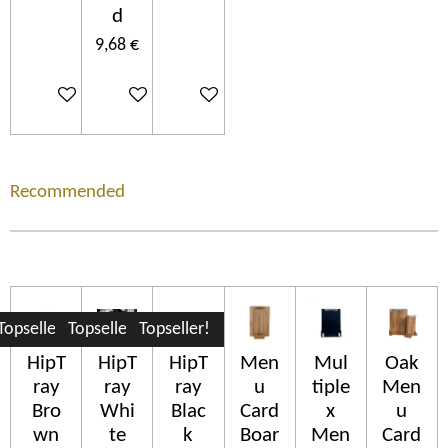
d
9,68 €
Añadir al carrito
Añadir al carrito
Añadir al carrito
Recommended
Topseller!
Topseller!
Topseller!
HipT
HipT
HipT
Men
Mul
Oak
ray
ray
ray
u
tiple
Men
Bro
Whi
Blac
Card
x
u
wn
te
k
Boar
Men
Card