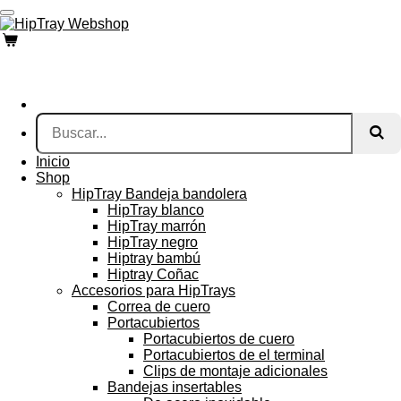
Ir
al
contenido
principal
Inicio
Shop
HipTray Bandeja bandolera
HipTray blanco
HipTray marrón
HipTray negro
Hiptray bambú
Hiptray Coñac
Accesorios para HipTrays
Correa de cuero
Portacubiertos
Portacubiertos de cuero
Portacubiertos de el terminal
Clips de montaje adicionales
Bandejas insertables