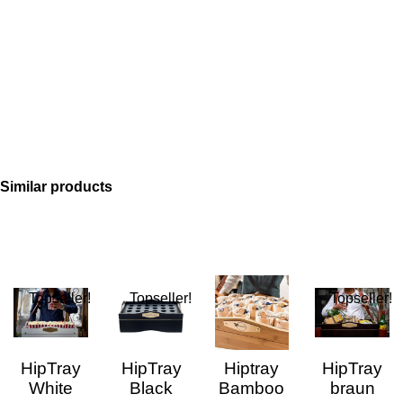
Similar products
Topseller!
Topseller!
Topseller!
HipTray
HipTray
Hiptray
HipTray
White
Black
Bamboo
braun