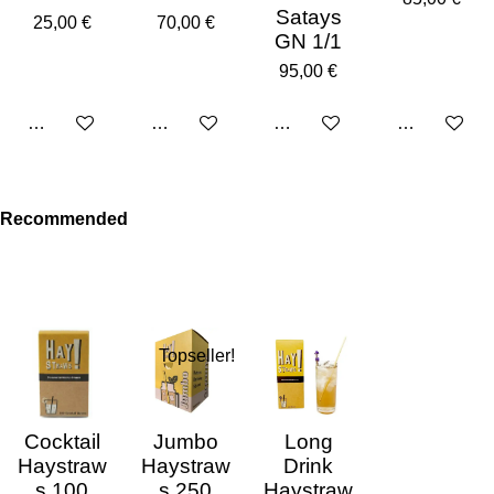
Satays
25,00 €
70,00 €
GN 1/1
95,00 €
Añadir al carrito
Añadir al carrito
Añadir al carrito
Añadir al car
Recommended
Topseller!
Cocktail
Jumbo
Long
Haystraw
Haystraw
Drink
s 100
s 250
Haystraw