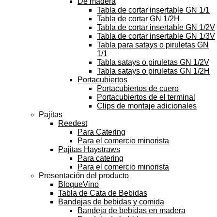
De madera
Tabla de cortar insertable GN 1/1
Tabla de cortar GN 1/2H
Tabla de cortar insertable GN 1/2V
Tabla de cortar insertable GN 1/3V
Tabla para satays o piruletas GN
1/1
Tabla satays o piruletas GN 1/2V
Tabla satays o piruletas GN 1/2H
Portacubiertos
Portacubiertos de cuero
Portacubiertos de el terminal
Clips de montaje adicionales
Pajitas
Reedest
Para Catering
Para el comercio minorista
Pajitas Haystraws
Para catering
Para el comercio minorista
Presentación del producto
BloqueVino
Tabla de Cata de Bebidas
Bandejas de bebidas y comida
Bandeja de bebidas en madera