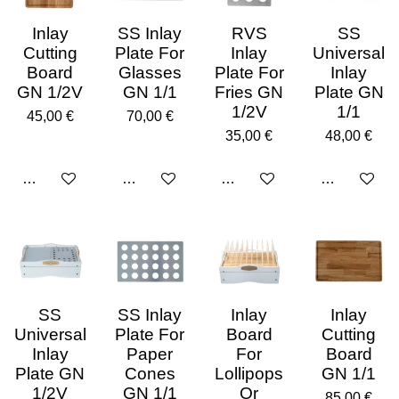
Inlay
SS Inlay
RVS
SS
Cutting
Plate For
Inlay
Universal
Board
Glasses
Plate For
Inlay
GN 1/2V
GN 1/1
Fries GN
Plate GN
1/2V
1/1
45,00 €
70,00 €
35,00 €
48,00 €
Añadir al carrito
Añadir al carrito
Añadir al carrito
Añadir al car
SS
SS Inlay
Inlay
Inlay
Universal
Plate For
Board
Cutting
Inlay
Paper
For
Board
Plate GN
Cones
Lollipops
GN 1/1
1/2V
GN 1/1
Or
85,00 €