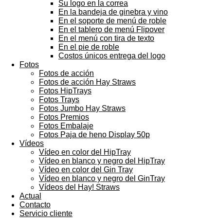
Su logo en la correa
En la bandeja de ginebra y vino
En el soporte de menú de roble
En el tablero de menú Flipover
En el menú con tira de texto
En el pie de roble
Costos únicos entrega del logo
Fotos
Fotos de acción
Fotos de acción Hay Straws
Fotos HipTrays
Fotos Trays
Fotos Jumbo Hay Straws
Fotos Premios
Fotos Embalaje
Fotos Paja de heno Display 50p
Vídeos
Vídeo en color del HipTray
Vídeo en blanco y negro del HipTray
Vídeo en color del Gin Tray
Vídeo en blanco y negro del GinTray
Vídeos del Hay! Straws
Actual
Contacto
Servicio cliente