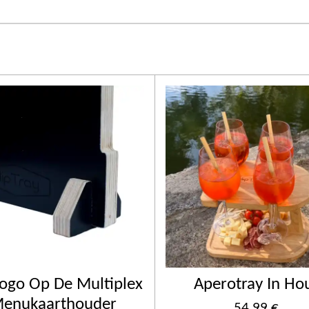
ogo Op De Multiplex
Aperotray In Ho
enukaarthouder
54,99 €