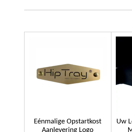
Eénmalige Opstartkost
Uw L
Aanlevering Logo
M