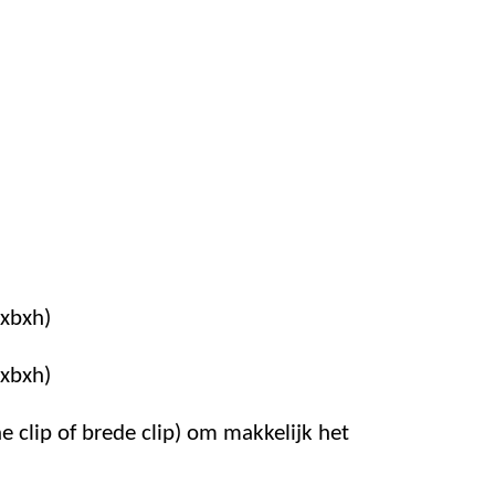
lxbxh)
lxbxh)
 clip of brede clip) om makkelijk het