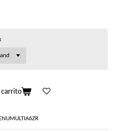
k
 carrito
ENUMULTIA6ZR