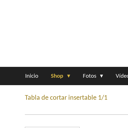
Ir
al
contenido
principal
Inicio
Shop
Fotos
Víde
Tabla de cortar insertable 1/1