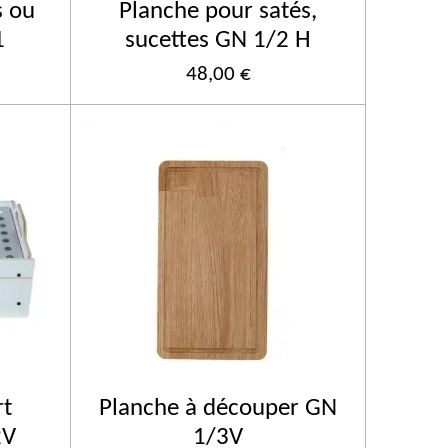
s ou
Planche pour satés,
1
sucettes GN 1/2 H
48,00 €
rt
Planche à découper GN
2V
1/3V