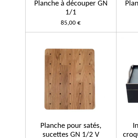
Planche à découper GN
Pla
1/1
85,00 €
Planche pour satés,
I
sucettes GN 1/2 V
croq