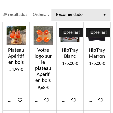
39 resultados
Ordenar:
Topseller!
Topseller!
Plateau
Votre
HipTray
HipTray
Apéritif
logo sur
Blanc
Marron
en bois
le
175,00 €
175,00 €
plateau
54,99 €
Apérif
en bois
9,68 €
Añadir al carrito
Añadir al carrito
Añadir al carrito
Añadir al car