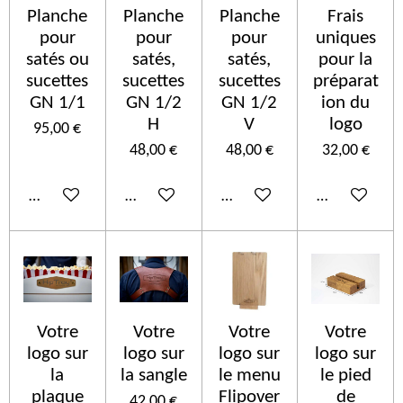
Planche
Planche
Planche
Frais
pour
pour
pour
uniques
satés ou
satés,
satés,
pour la
sucettes
sucettes
sucettes
préparat
GN 1/1
GN 1/2
GN 1/2
ion du
H
V
logo
95,00 €
48,00 €
48,00 €
32,00 €
Añadir al carrito
Añadir al carrito
Añadir al carrito
Añadir al car
Votre
Votre
Votre
Votre
logo sur
logo sur
logo sur
logo sur
la
la sangle
le menu
le pied
plaque
Flipover
de
42,00 €