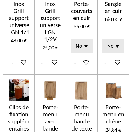
Inox
Inox
Porte-
Sangle
Grill
Grill
couverts
en cuir
support
support
en cuir
160,00 €
universe
universe
55,00 €
l GN 1/1
l GN
1/2V
48,00 €
25,00 €
Añadir al carrito
Añadir al carrito
Ver detalles
Añadir al car
Clips de
Porte-
Porte-
Porte-
fixation
menu
menu
menu en
supplém
avec
bande
chêne
entaires
bande
de texte
24,84 €