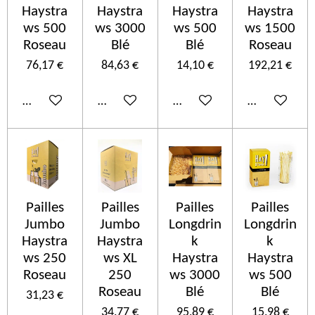
Haystra
Haystra
Haystra
Haystra
ws 500
ws 3000
ws 500
ws 1500
Roseau
Blé
Blé
Roseau
76,17 €
84,63 €
14,10 €
192,21 €
Añadir al carrito
Añadir al carrito
Añadir al carrito
Añadir al car
Pailles
Pailles
Pailles
Pailles
Jumbo
Jumbo
Longdrin
Longdrin
Haystra
Haystra
k
k
ws 250
ws XL
Haystra
Haystra
Roseau
250
ws 3000
ws 500
Roseau
Blé
Blé
31,23 €
34,77 €
95,89 €
15,98 €