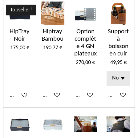
Topseller!
HipTray
Hiptray
Option
Support
Noir
Bambou
complèt
à
e 4 GN
boisson
175,00 €
190,77 €
plateaux
en cuir
270,00 €
49,95 €
Añadir al carrito
Añadir al carrito
Añadir al carrito
Añadir al car