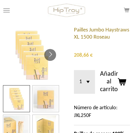
Ir
al
contenido
principal
Pailles Jumbo Haystraws
XL 1500 Roseau
208,66 €
Añadir
al
carrito
Número de artículo:
JXL250F