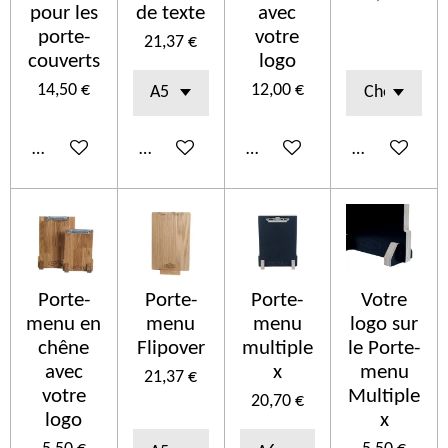
pour les
de texte
avec
porte-
votre
21,37 €
couverts
logo
14,50 €
12,00 €
Añadir al carrito
Añadir al carrito
Añadir al carrito
Añadir al car
Porte-
Porte-
Porte-
Votre
menu en
menu
menu
logo sur
chêne
Flipover
multiple
le Porte-
avec
x
menu
21,37 €
votre
Multiple
20,70 €
logo
x