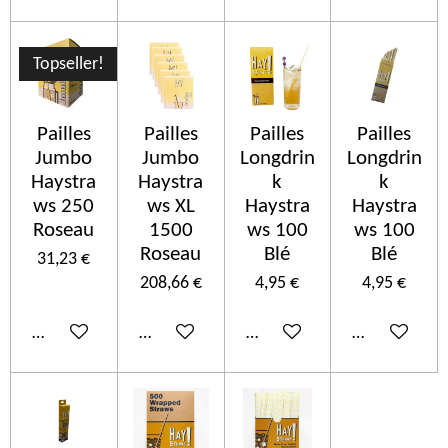
Topseller!
Pailles
Pailles
Pailles
Pailles
Jumbo
Jumbo
Longdrin
Longdrin
Haystra
Haystra
k
k
ws 250
ws XL
Haystra
Haystra
Roseau
1500
ws 100
ws 100
Roseau
Blé
Blé
31,23 €
208,66 €
4,95 €
4,95 €
Añadir al carrito
Añadir al carrito
Añadir al carrito
Añadir al car