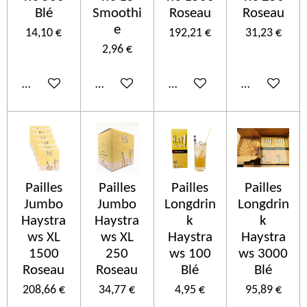
Blé
Smoothi
Roseau
Roseau
e
14,10 €
192,21 €
31,23 €
2,96 €
Añadir al carrito
Añadir al carrito
Añadir al carrito
Añadir al car
Pailles
Pailles
Pailles
Pailles
Jumbo
Jumbo
Longdrin
Longdrin
Haystra
Haystra
k
k
ws XL
ws XL
Haystra
Haystra
1500
250
ws 100
ws 3000
Roseau
Roseau
Blé
Blé
208,66 €
34,77 €
4,95 €
95,89 €