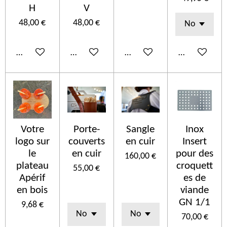
H
V
48,00 €
48,00 €
Añadir al carrito
Añadir al carrito
Añadir al carrito
Añadir al car
Votre
Porte-
Sangle
Inox
logo sur
couverts
en cuir
Insert
le
en cuir
pour des
160,00 €
plateau
croquett
55,00 €
Apérif
es de
en bois
viande
GN 1/1
9,68 €
70,00 €