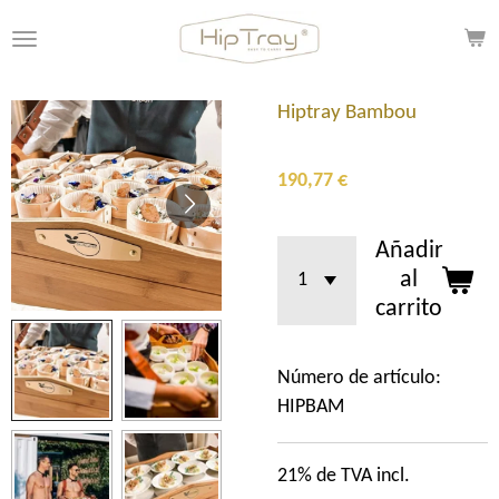
Ir
al
contenido
principal
Hiptray Bambou
190,77 €
Añadir
al
carrito
Número de artículo:
HIPBAM
21% de TVA incl.