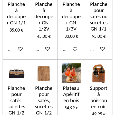
Planche
Planche
Planche
Planche
à
à
à
pour
découpe
découpe
découpe
satés ou
r GN 1/1
r GN
r GN
sucettes
1/2V
1/3V
GN 1/1
85,00 €
45,00 €
33,00 €
95,00 €
Añadir al carrito
Añadir al carrito
Añadir al carrito
Añadir al car
Planche
Planche
Plateau
Support
pour
pour
Apéritif
à
satés,
satés,
en bois
boisson
sucettes
sucettes
en cuir
54,99 €
GN 1/2
GN 1/2
49,95 €