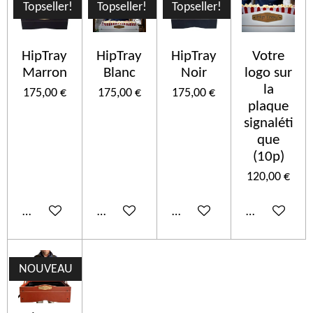
Topseller!
Topseller!
Topseller!
HipTray
HipTray
HipTray
Votre
Marron
Blanc
Noir
logo sur
la
175,00 €
175,00 €
175,00 €
plaque
signaléti
que
(10p)
120,00 €
Añadir al carrito
Añadir al carrito
Añadir al carrito
Añadir al car
NOUVEAU