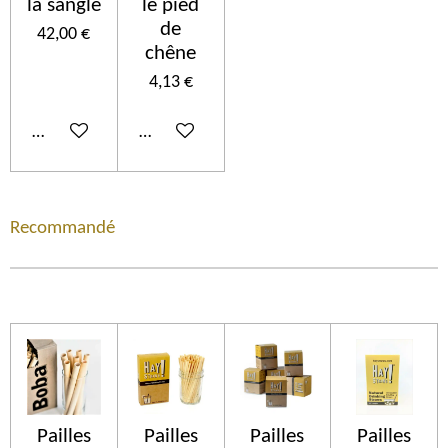
la sangle
le pied
de
42,00 €
chêne
4,13 €
Añadir al carrito
Añadir al carrito
Recommandé
Pailles
Pailles
Pailles
Pailles