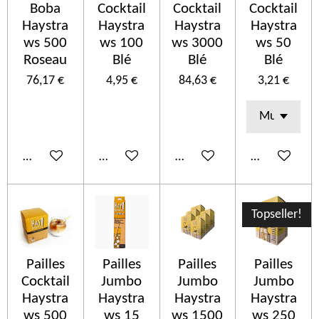
Boba
Cocktail
Cocktail
Cocktail
Haystra
Haystra
Haystra
Haystra
ws 500
ws 100
ws 3000
ws 50
Roseau
Blé
Blé
Blé
76,17 €
4,95 €
84,63 €
3,21 €
Añadir al carrito
Añadir al carrito
Añadir al carrito
Añadir al car
Topseller!
Pailles
Pailles
Pailles
Pailles
Cocktail
Jumbo
Jumbo
Jumbo
Haystra
Haystra
Haystra
Haystra
ws 500
ws 15
ws 1500
ws 250