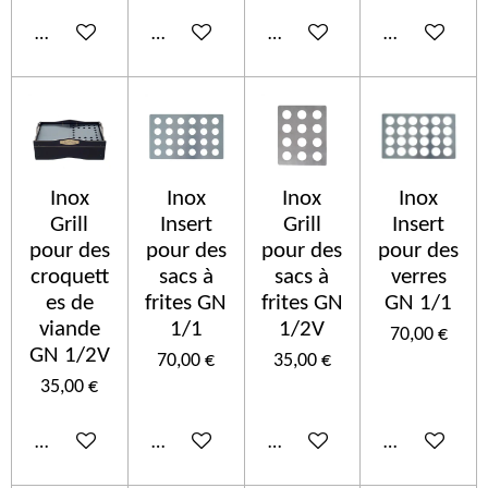
Añadir al carrito
Ver detalles
Añadir al carrito
Añadir al car
Inox
Inox
Inox
Inox
Grill
Insert
Grill
Insert
pour des
pour des
pour des
pour des
croquett
sacs à
sacs à
verres
es de
frites GN
frites GN
GN 1/1
viande
1/1
1/2V
70,00 €
GN 1/2V
70,00 €
35,00 €
35,00 €
Añadir al carrito
Añadir al carrito
Añadir al carrito
Añadir al car