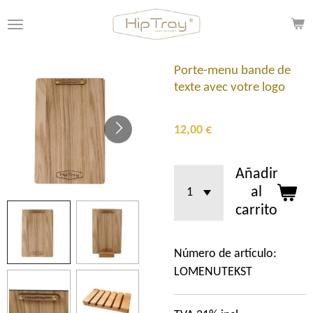
Ir
al
contenido
principal
Porte-menu bande de
texte avec votre logo
12,00 €
Añadir
al
carrito
Número de artículo:
LOMENUTEKST