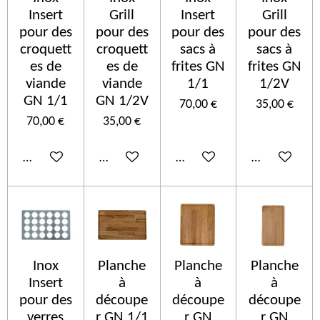
Insert
Grill
Insert
Grill
pour des
pour des
pour des
pour des
croquett
croquett
sacs à
sacs à
es de
es de
frites GN
frites GN
viande
viande
1/1
1/2V
GN 1/1
GN 1/2V
70,00 €
35,00 €
70,00 €
35,00 €
Añadir al carrito
Añadir al carrito
Añadir al carrito
Añadir al car
Inox
Planche
Planche
Planche
Insert
à
à
à
pour des
découpe
découpe
découpe
verres
r GN 1/1
r GN
r GN