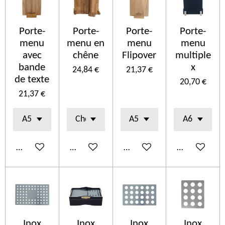
Porte-
Porte-
Porte-
Porte-
menu
menu en
menu
menu
avec
chêne
Flipover
multiple
bande
x
24,84 €
21,37 €
de texte
20,70 €
21,37 €
Añadir al carrito
Añadir al carrito
Añadir al carrito
Añadir al car
Inox
Inox
Inox
Inox