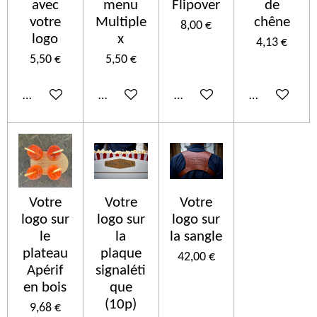
avec
menu
Flipover
de
votre
Multiple
chêne
8,00 €
logo
x
4,13 €
5,50 €
5,50 €
Añadir al carrito
Añadir al carrito
Añadir al carrito
Añadir al car
Votre
Votre
Votre
logo sur
logo sur
logo sur
le
la
la sangle
plateau
plaque
42,00 €
Apérif
signaléti
en bois
que
(10p)
9,68 €