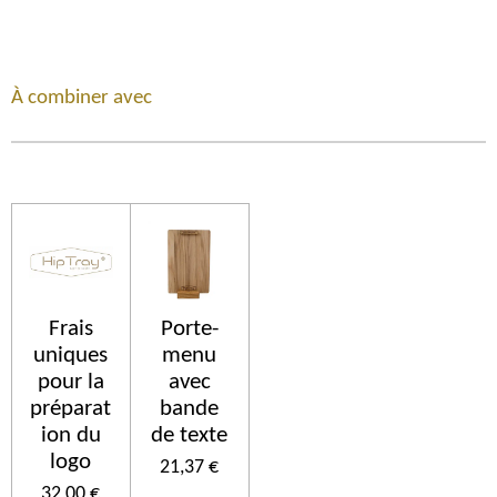
À combiner avec
Frais
Porte-
uniques
menu
pour la
avec
préparat
bande
ion du
de texte
logo
21,37 €
32,00 €