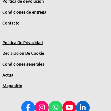
Política de devolución
Condiciones de entrega
Contacto
Política De Privacidad
Declaración De Cookie
Condiciones generales
Actual
Mapa sitio
F
I
W
Y
L