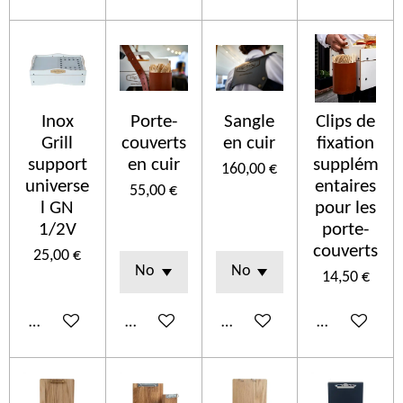
Inox
Porte-
Sangle
Clips de
Grill
couverts
en cuir
fixation
support
en cuir
supplém
160,00 €
universe
entaires
55,00 €
l GN
pour les
1/2V
porte-
couverts
25,00 €
14,50 €
Añadir al carrito
Ver detalles
Añadir al carrito
Añadir al car