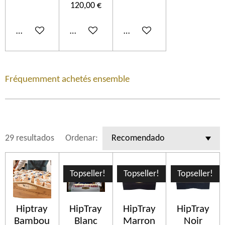
120,00 €
Añadir al carrito
Añadir al carrito
Añadir al carrito
Fréquemment achetés ensemble
29 resultados
Ordenar:
Topseller!
Topseller!
Topseller!
Hiptray
HipTray
HipTray
HipTray
Bambou
Blanc
Marron
Noir