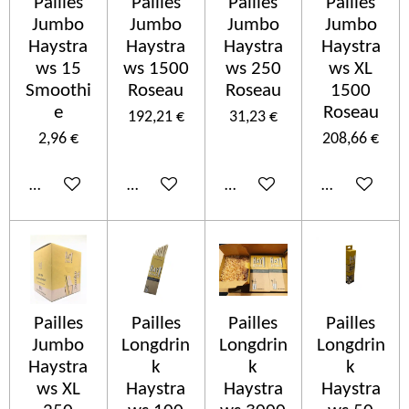
Pailles
Pailles
Pailles
Pailles
Jumbo
Jumbo
Jumbo
Jumbo
Haystra
Haystra
Haystra
Haystra
ws 15
ws 1500
ws 250
ws XL
Smoothi
Roseau
Roseau
1500
e
Roseau
192,21 €
31,23 €
2,96 €
208,66 €
Añadir al carrito
Añadir al carrito
Añadir al carrito
Añadir al car
Pailles
Pailles
Pailles
Pailles
Jumbo
Longdrin
Longdrin
Longdrin
Haystra
k
k
k
ws XL
Haystra
Haystra
Haystra