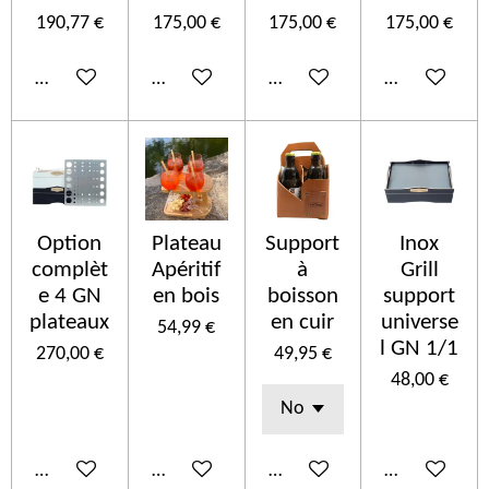
190,77 €
175,00 €
175,00 €
175,00 €
Añadir al carrito
Añadir al carrito
Añadir al carrito
Añadir al car
Option
Plateau
Support
Inox
complèt
Apéritif
à
Grill
e 4 GN
en bois
boisson
support
plateaux
en cuir
universe
54,99 €
l GN 1/1
270,00 €
49,95 €
48,00 €
Añadir al carrito
Añadir al carrito
Añadir al carrito
Añadir al car