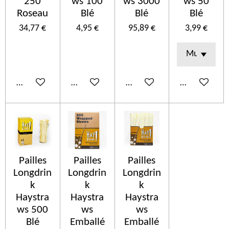
250
ws 100
ws 3000
ws 50
Roseau
Blé
Blé
Blé
34,77 €
4,95 €
95,89 €
3,99 €
Añadir al carrito
Añadir al carrito
Añadir al carrito
Añadir al car
Pailles
Pailles
Pailles
Longdrin
Longdrin
Longdrin
k
k
k
Haystra
Haystra
Haystra
ws 500
ws
ws
Blé
Emballé
Emballé