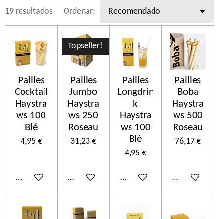
19 resultados
Ordenar:
Topseller!
Pailles
Pailles
Pailles
Pailles
Cocktail
Jumbo
Longdrin
Boba
Haystra
Haystra
k
Haystra
ws 100
ws 250
Haystra
ws 500
Blé
Roseau
ws 100
Roseau
Blé
4,95 €
31,23 €
76,17 €
4,95 €
Añadir al carrito
Añadir al carrito
Añadir al carrito
Añadir al car