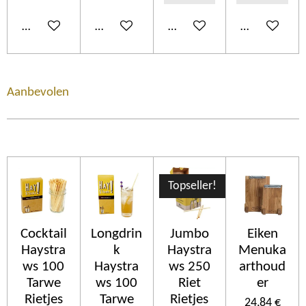
Añadir al carrito
Añadir al carrito
Añadir al carrito
Ver detalles
Aanbevolen
Topseller!
Cocktail
Longdrin
Jumbo
Eiken
Haystra
k
Haystra
Menuka
ws 100
Haystra
ws 250
arthoud
Tarwe
ws 100
Riet
er
Rietjes
Tarwe
Rietjes
24,84 €