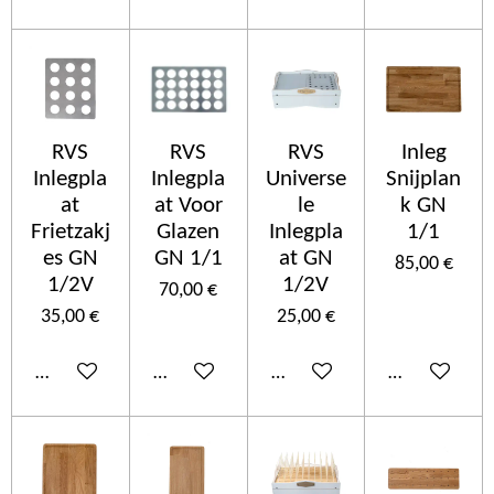
RVS
RVS
RVS
Inleg
Inlegpla
Inlegpla
Universe
Snijplan
at
at Voor
le
k GN
Frietzakj
Glazen
Inlegpla
1/1
es GN
GN 1/1
at GN
85,00 €
1/2V
1/2V
70,00 €
35,00 €
25,00 €
Añadir al carrito
Añadir al carrito
Añadir al carrito
Añadir al car