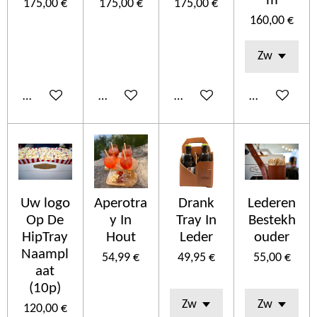
m
175,00 €
175,00 €
175,00 €
160,00 €
Añadir al carrito
Añadir al carrito
Añadir al carrito
Añadir al car
Uw logo
Aperotra
Drank
Lederen
Op De
y In
Tray In
Bestekh
HipTray
Hout
Leder
ouder
Naampl
54,99 €
49,95 €
55,00 €
aat
(10p)
120,00 €