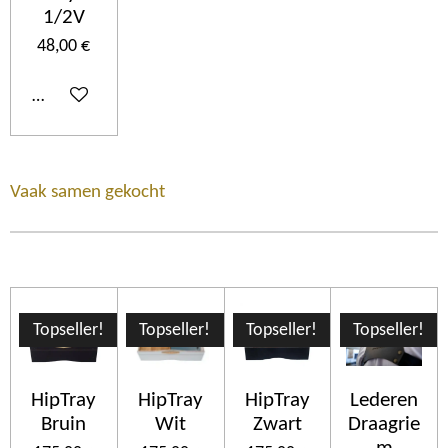
1/2V
48,00 €
Añadir al carrito
Vaak samen gekocht
Topseller!
Topseller!
Topseller!
Topseller!
HipTray
HipTray
HipTray
Lederen
Bruin
Wit
Zwart
Draagrie