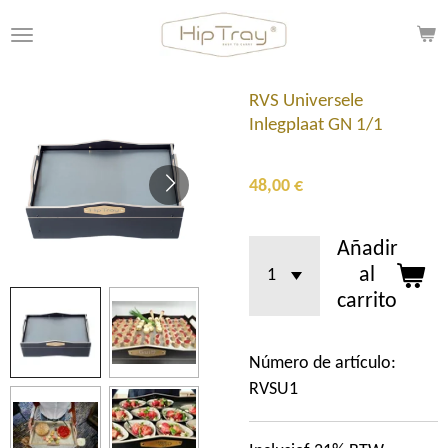
Ir
al
contenido
principal
RVS Universele
Inlegplaat GN 1/1
48,00 €
Añadir
al
carrito
Número de artículo:
RVSU1