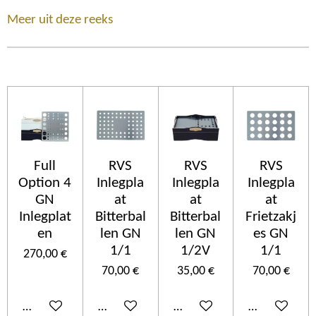
Meer uit deze reeks
Full
RVS
RVS
RVS
Option 4
Inlegpla
Inlegpla
Inlegpla
GN
at
at
at
Inlegplat
Bitterbal
Bitterbal
Frietzakj
en
len GN
len GN
es GN
1/1
1/2V
1/1
270,00 €
70,00 €
35,00 €
70,00 €
Añadir al carrito
Añadir al carrito
Añadir al carrito
Añadir al car