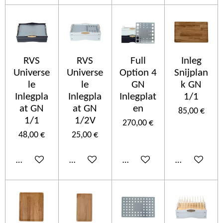
RVS
RVS
Full
Inleg
Universe
Universe
Option 4
Snijplan
le
le
GN
k GN
Inlegpla
Inlegpla
Inlegplat
1/1
at GN
at GN
en
85,00 €
1/1
1/2V
270,00 €
48,00 €
25,00 €
Añadir al carrito
Añadir al carrito
Añadir al carrito
Añadir al car