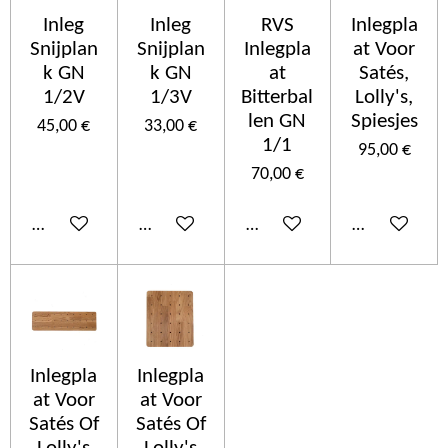
Inleg
Inleg
RVS
Inlegpla
Snijplan
Snijplan
Inlegpla
at Voor
k GN
k GN
at
Satés,
1/2V
1/3V
Bitterbal
Lolly's,
len GN
Spiesjes
45,00 €
33,00 €
1/1
95,00 €
70,00 €
Añadir al carrito
Añadir al carrito
Añadir al carrito
Añadir al car
Inlegpla
Inlegpla
at Voor
at Voor
Satés Of
Satés Of