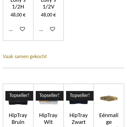
Lolly's
Lolly's
1/2H
1/2V
48,00 €
48,00 €
Añadir al carrito
Añadir al carrito
Vaak samen gekocht
Topseller!
Topseller!
Topseller!
HipTray
HipTray
HipTray
Eénmali
Bruin
Wit
Zwart
ge