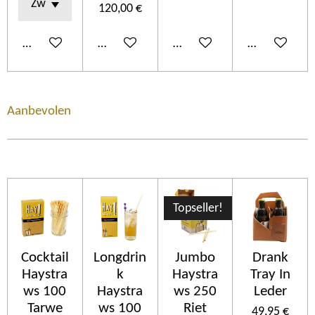
120,00 €
Añadir al carrito
Añadir al carrito
Añadir al carrito
Añadir al car
Aanbevolen
Topseller!
Cocktail
Longdrin
Jumbo
Drank
Haystra
k
Haystra
Tray In
ws 100
Haystra
ws 250
Leder
Tarwe
ws 100
Riet
49,95 €