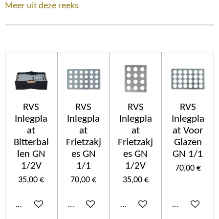
Meer uit deze reeks
RVS
RVS
RVS
RVS
Inlegpla
Inlegpla
Inlegpla
Inlegpla
at
at
at
at Voor
Bitterbal
Frietzakj
Frietzakj
Glazen
len GN
es GN
es GN
GN 1/1
1/2V
1/1
1/2V
70,00 €
35,00 €
70,00 €
35,00 €
Añadir al carrito
Añadir al carrito
Añadir al carrito
Añadir al car