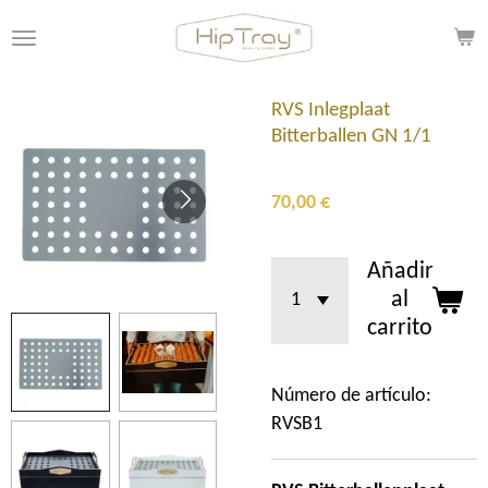
Ir
al
contenido
principal
RVS Inlegplaat
Bitterballen GN 1/1
70,00 €
Añadir
al
carrito
Número de artículo:
RVSB1