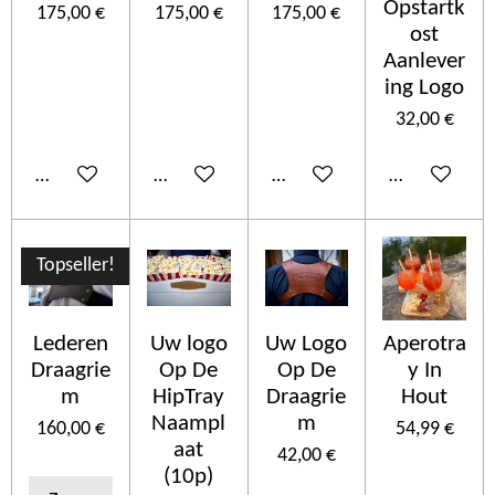
Opstartk
175,00 €
175,00 €
175,00 €
ost
Aanlever
ing Logo
32,00 €
Añadir al carrito
Añadir al carrito
Añadir al carrito
Añadir al car
Topseller!
Lederen
Uw logo
Uw Logo
Aperotra
Draagrie
Op De
Op De
y In
m
HipTray
Draagrie
Hout
Naampl
m
160,00 €
54,99 €
aat
42,00 €
(10p)