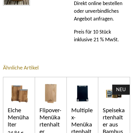
Direkt online bestellen
oder unverbindliches
Angebot anfragen.
Preis für 10 Stück
inklusive 21 % MwSt.
Ähnliche Artikel
NEU
Eiche
Flipover-
Multiple
Speiseka
Menüha
Menüka
x-
rtenhalt
lter
rtenhalt
Menüka
er aus
er
rtenhalt
Bambus