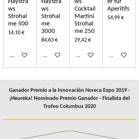
Haystra
Haystra
ws
er für
ws
ws
Cocktail
Aperitifs
Strohal
Strohal
Martini
54,99 €
me 500
me
Strohal
3000
me 250
14,10 €
84,63 €
29,42 €
Añadir al carrito
Añadir al carrito
Añadir al carrito
Agotado
Ganador Premio a la Innovación Horeca Expo 2019 -
¡Heureka! Nominado Premio Ganador - Finalista del
Trofeo Columbus 2020