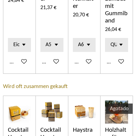
24,84 €
er
mit
21,37 €
Gummib
20,70 €
and
26,04 €
Añadir al carrito
Añadir al carrito
Añadir al carrito
Añadir al car
Wird oft zusammen gekauft
Agotado
Cocktail
Cocktail
Haystra
Holzhalt