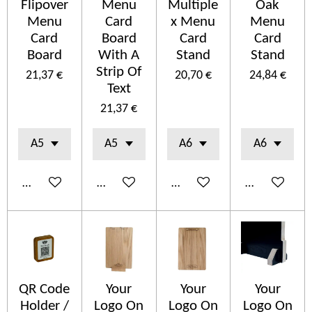
Flipover
Menu
Multiple
Oak
Menu
Card
x Menu
Menu
Card
Board
Card
Card
Board
With A
Stand
Stand
Strip Of
21,37 €
20,70 €
24,84 €
Text
21,37 €
Añadir al carrito
Añadir al carrito
Añadir al carrito
Añadir al car
QR Code
Your
Your
Your
Holder /
Logo On
Logo On
Logo On