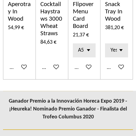
Aperotra
Cocktail
Flipover
Snack
y In
Haystra
Menu
Tray In
Wood
ws 3000
Card
Wood
Wheat
Board
54,99 €
381,20 €
Straws
21,37 €
84,63 €
Añadir al carrito
Añadir al carrito
Añadir al carrito
Añadir al car
Ganador Premio a la Innovación Horeca Expo 2019 -
¡Heureka! Nominado Premio Ganador - Finalista del
Trofeo Columbus 2020