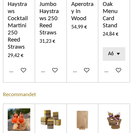
Haystra
Jumbo
Aperotra
Oak
ws
Haystra
y In
Menu
Cocktail
ws 250
Wood
Card
Martini
Reed
Stand
54,99 €
250
Straws
24,84 €
Reed
31,23 €
Straws
29,42 €
Añadir al carrito
Añadir al carrito
Añadir al carrito
Añadir al car
Recommandet