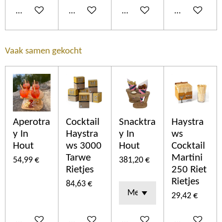
Añadir al carrito
Añadir al carrito
Añadir al carrito
Añadir al car
Vaak samen gekocht
Aperotra
Cocktail
Snacktra
Haystra
y In
Haystra
y In
ws
Hout
ws 3000
Hout
Cocktail
Tarwe
Martini
54,99 €
381,20 €
Rietjes
250 Riet
Rietjes
84,63 €
29,42 €
Añadir al carrito
Añadir al carrito
Añadir al carrito
Añadir al car