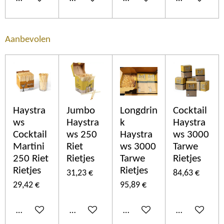
Aanbevolen
Haystra
Jumbo
Longdrin
Cocktail
ws
Haystra
k
Haystra
Cocktail
ws 250
Haystra
ws 3000
Martini
Riet
ws 3000
Tarwe
250 Riet
Rietjes
Tarwe
Rietjes
Rietjes
Rietjes
31,23 €
84,63 €
29,42 €
95,89 €
Añadir al carrito
Añadir al carrito
Añadir al carrito
Añadir al car