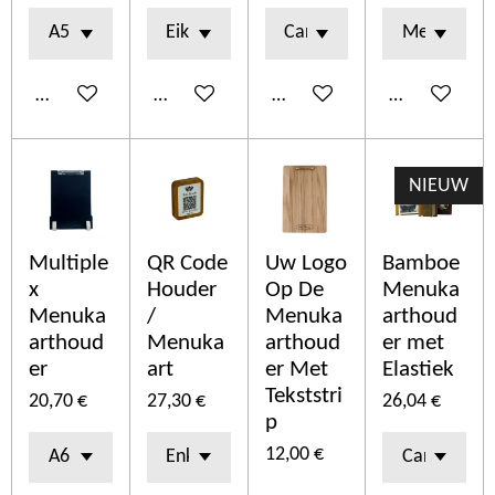
Añadir al carrito
Añadir al carrito
Añadir al carrito
Añadir al car
NIEUW
Multiple
QR Code
Uw Logo
Bamboe
x
Houder
Op De
Menuka
Menuka
/
Menuka
arthoud
arthoud
Menuka
arthoud
er met
er
art
er Met
Elastiek
Tekststri
20,70 €
27,30 €
26,04 €
p
12,00 €