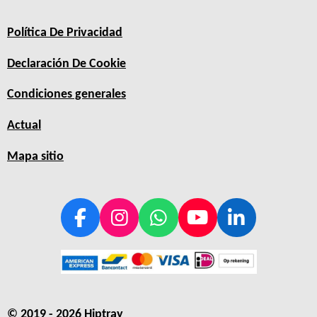
Política De Privacidad
Declaración De Cookie
Condiciones generales
Actual
Mapa sitio
F
I
W
Y
L
a
n
h
o
i
c
s
a
u
n
e
t
t
T
k
b
a
s
u
e
© 2019 - 2026 Hiptray