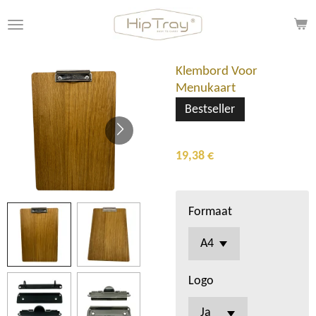
Ir
al
contenido
principal
Klembord Voor
Menukaart
Bestseller
19,38 €
Formaat
Logo