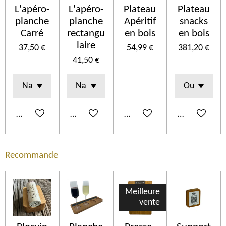
L'apéro-
L'apéro-
Plateau
Plateau
planche
planche
Apéritif
snacks
Carré
rectangu
en bois
en bois
laire
37,50 €
54,99 €
381,20 €
41,50 €
Añadir al carrito
Añadir al carrito
Añadir al carrito
Añadir al car
Recommande
Meilleure
vente