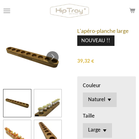
Ir
al
contenido
principal
L'apéro-planche large
NOUVEAU !!
39,32 €
Couleur
Taille