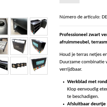
Número de artículo:
D
Professioneel zwart ve
afruimmeubel, terras
Houd je terras netjes e
Duurzame combinatie va
verrijdbaar.
Werkblad met rond
Klop eenvoudig eten
te beschadigen.
Afsluitbaar deurtje