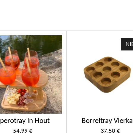
NI
perotray In Hout
Borreltray Vierka
54,99 €
37,50 €