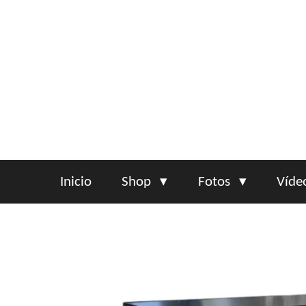
Ir
al
contenido
principal
Inicio
Shop
Fotos
Víde