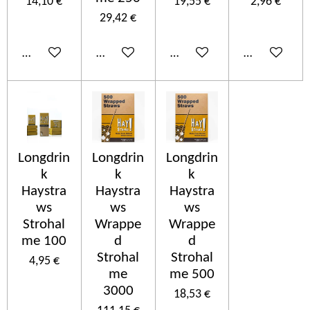
14,10 €
19,55 €
2,96 €
29,42 €
Añadir al carrito
Añadir al carrito
Añadir al carrito
Añadir al car
Longdrin
Longdrin
Longdrin
k
k
k
Haystra
Haystra
Haystra
ws
ws
ws
Strohal
Wrappe
Wrappe
me 100
d
d
Strohal
Strohal
4,95 €
me
me 500
3000
18,53 €