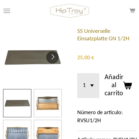
Ir
al
contenido
principal
SS Universelle
Einsatzplatte GN 1/2H
25,00 €
Añadir
al
carrito
Número de artículo:
RVSU1/2H