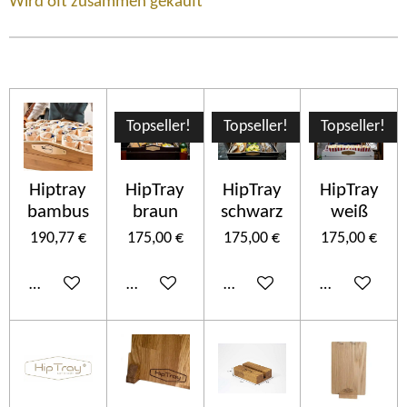
Wird oft zusammen gekauft
Topseller!
Topseller!
Topseller!
Hiptray
HipTray
HipTray
HipTray
bambus
braun
schwarz
weiß
190,77 €
175,00 €
175,00 €
175,00 €
Añadir al carrito
Añadir al carrito
Añadir al carrito
Añadir al car