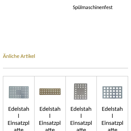
Spülmaschinenfest
Änliche Artikel
Edelstah
Edelstah
Edelstah
Edelstah
l
l
l
l
Einsatzpl
Einsatzpl
Einsatzpl
Einsatzpl
atte
atte
atte
atte