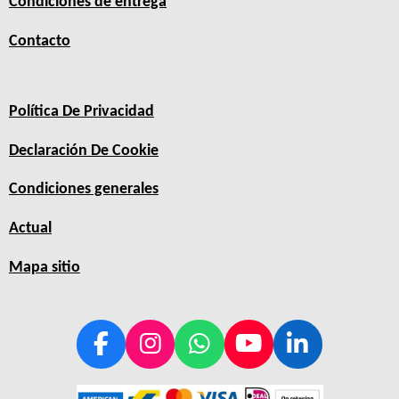
Condiciones de entrega
Contacto
Política De Privacidad
Declaración De Cookie
Condiciones generales
Actual
Mapa sitio
F
I
W
Y
L
a
n
h
o
i