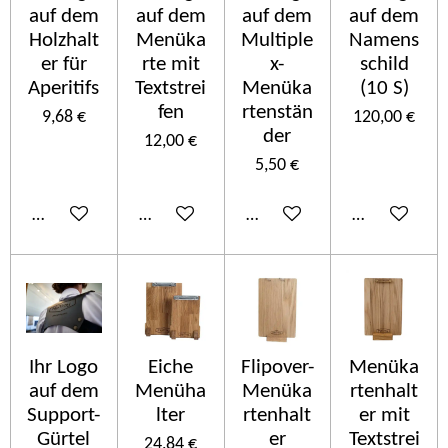
auf dem
auf dem
auf dem
auf dem
Holzhalt
Menüka
Multiple
Namens
er für
rte mit
x-
schild
Aperitifs
Textstrei
Menüka
(10 S)
fen
rtenstän
9,68 €
120,00 €
der
12,00 €
5,50 €
Añadir al carrito
Añadir al carrito
Añadir al carrito
Añadir al car
Ihr Logo
Eiche
Flipover-
Menüka
auf dem
Menüha
Menüka
rtenhalt
Support-
lter
rtenhalt
er mit
Gürtel
er
Textstrei
24,84 €