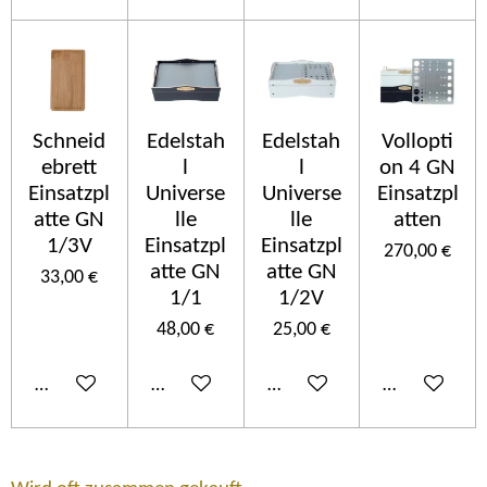
Schneid
Edelstah
Edelstah
Vollopti
ebrett
l
l
on 4 GN
Einsatzpl
Universe
Universe
Einsatzpl
atte GN
lle
lle
atten
1/3V
Einsatzpl
Einsatzpl
270,00 €
atte GN
atte GN
33,00 €
1/1
1/2V
48,00 €
25,00 €
Añadir al carrito
Añadir al carrito
Añadir al carrito
Añadir al car