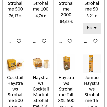
Strohal
Strohal
Strohal
Strohal
me 500
me 100
me
me 50
3000
76,17 €
4,76 €
3,21 €
84,63 €
Añadir al carrito
Añadir al carrito
Añadir al carrito
Añadir al car
Cocktail
Haystra
Haystra
Jumbo
Haystra
ws
ws
Haystra
ws
Cocktail
Strohal
ws
Strohal
Martini
me Tall
Strohal
me 500
Strohal
XXL 500
me 15
me 250