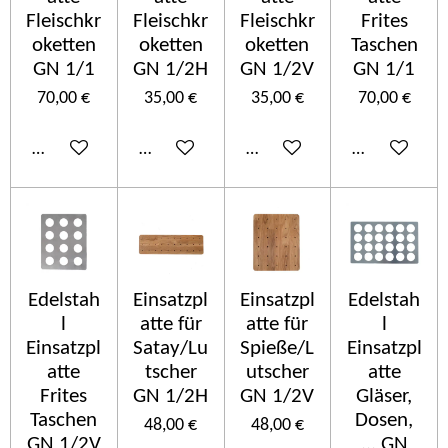
Fleischkr
Fleischkr
Fleischkr
Frites
oketten
oketten
oketten
Taschen
GN 1/1
GN 1/2H
GN 1/2V
GN 1/1
70,00 €
35,00 €
35,00 €
70,00 €
Añadir al carrito
Añadir al carrito
Añadir al carrito
Añadir al car
Edelstah
Einsatzpl
Einsatzpl
Edelstah
l
atte für
atte für
l
Einsatzpl
Satay/Lu
Spieße/L
Einsatzpl
atte
tscher
utscher
atte
Frites
GN 1/2H
GN 1/2V
Gläser,
Taschen
Dosen,
48,00 €
48,00 €
GN 1/2V
... GN