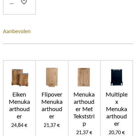
Añadir al carrito
Aanbevolen
Eiken
Flipover
Menuka
Multiple
Menuka
Menuka
arthoud
x
arthoud
arthoud
er Met
Menuka
er
er
Tekststri
arthoud
p
er
24,84 €
21,37 €
21,37 €
20,70 €