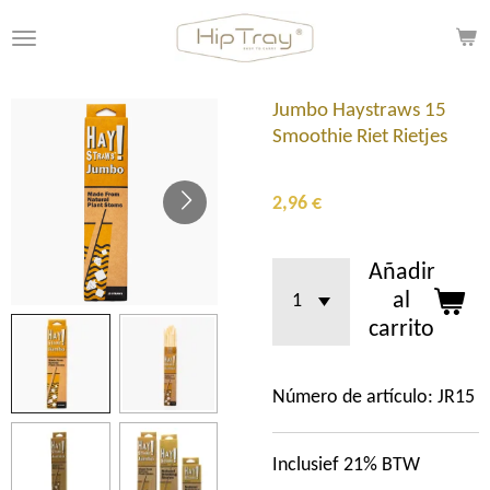
Ir
al
contenido
principal
Jumbo Haystraws 15
Smoothie Riet Rietjes
2,96 €
Añadir
al
carrito
Número de artículo:
JR15
Inclusief 21% BTW