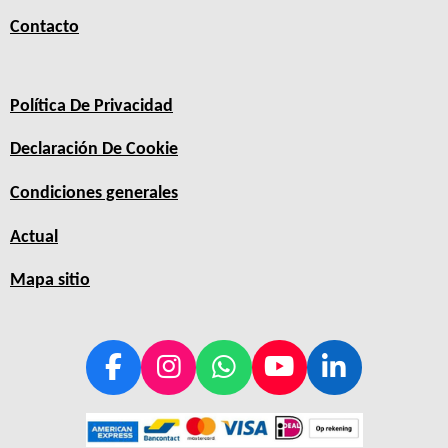
Contacto
Política De Privacidad
Declaración De Cookie
Condiciones generales
Actual
Mapa sitio
F
I
W
Y
L
a
n
h
o
i
c
s
a
u
n