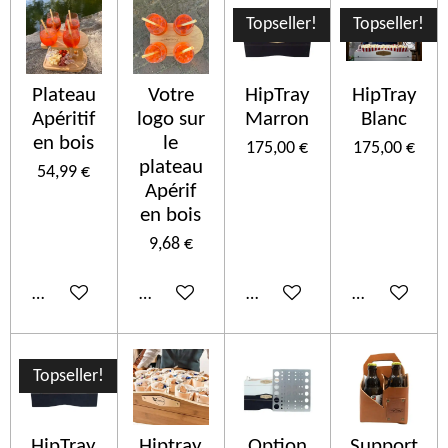
Topseller!
Topseller!
Plateau
Votre
HipTray
HipTray
Apéritif
logo sur
Marron
Blanc
en bois
le
175,00 €
175,00 €
plateau
54,99 €
Apérif
en bois
9,68 €
Añadir al carrito
Añadir al carrito
Añadir al carrito
Añadir al car
Topseller!
HipTray
Hiptray
Option
Support