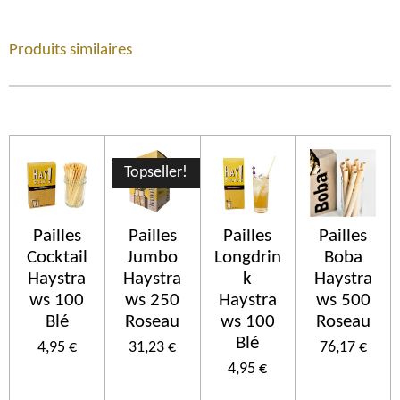
Produits similaires
Topseller!
Pailles
Pailles
Pailles
Pailles
Cocktail
Jumbo
Longdrin
Boba
Haystra
Haystra
k
Haystra
ws 100
ws 250
Haystra
ws 500
Blé
Roseau
ws 100
Roseau
Blé
4,95 €
31,23 €
76,17 €
4,95 €