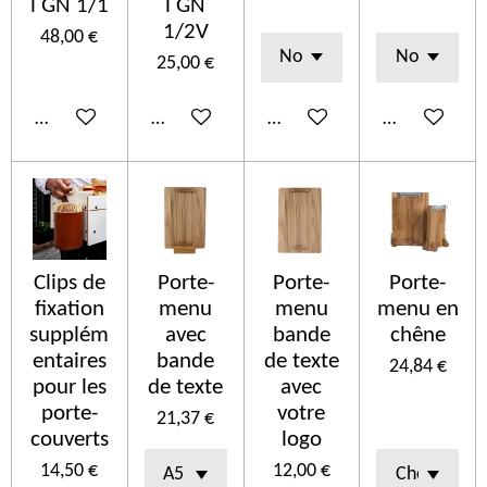
l GN 1/1
l GN
1/2V
48,00 €
25,00 €
Añadir al carrito
Añadir al carrito
Ver detalles
Añadir al car
Clips de
Porte-
Porte-
Porte-
fixation
menu
menu
menu en
supplém
avec
bande
chêne
entaires
bande
de texte
24,84 €
pour les
de texte
avec
porte-
votre
21,37 €
couverts
logo
14,50 €
12,00 €