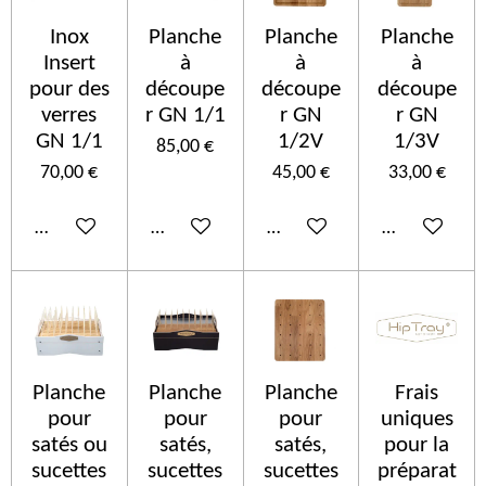
Inox
Planche
Planche
Planche
Insert
à
à
à
pour des
découpe
découpe
découpe
verres
r GN 1/1
r GN
r GN
GN 1/1
1/2V
1/3V
85,00 €
70,00 €
45,00 €
33,00 €
Añadir al carrito
Añadir al carrito
Añadir al carrito
Añadir al car
Planche
Planche
Planche
Frais
pour
pour
pour
uniques
satés ou
satés,
satés,
pour la
sucettes
sucettes
sucettes
préparat