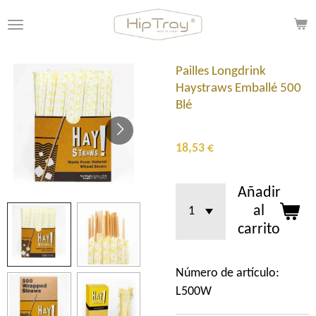
Ir
al
contenido
principal
Pailles Longdrink
Haystraws Emballé 500
Blé
18,53 €
Añadir
al
carrito
Número de artículo:
L500W