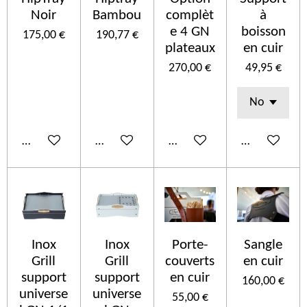
Noir
Bambou
complèt
à
e 4 GN
boisson
175,00 €
190,77 €
plateaux
en cuir
270,00 €
49,95 €
Añadir al carrito
Añadir al carrito
Añadir al carrito
Añadir al car
Inox
Inox
Porte-
Sangle
Grill
Grill
couverts
en cuir
support
support
en cuir
160,00 €
universe
universe
55,00 €