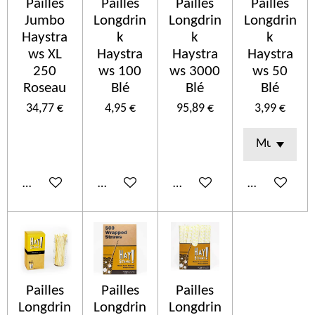
Pailles
Pailles
Pailles
Pailles
Jumbo
Longdrin
Longdrin
Longdrin
Haystra
k
k
k
ws XL
Haystra
Haystra
Haystra
250
ws 100
ws 3000
ws 50
Roseau
Blé
Blé
Blé
34,77 €
4,95 €
95,89 €
3,99 €
Añadir al carrito
Añadir al carrito
Añadir al carrito
Añadir al car
Pailles
Pailles
Pailles
Longdrin
Longdrin
Longdrin