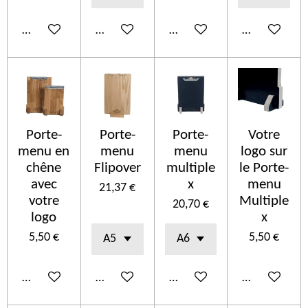
Añadir al carrito
Añadir al carrito
Añadir al carrito
Añadir al car
Porte-
Porte-
Porte-
Votre
menu en
menu
menu
logo sur
chêne
Flipover
multiple
le Porte-
avec
x
menu
21,37 €
votre
Multiple
20,70 €
logo
x
5,50 €
5,50 €
Añadir al carrito
Añadir al carrito
Añadir al carrito
Añadir al car